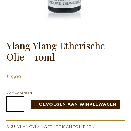
Ylang Ylang Etherische
Olie – 10ml
€
9,00
2 op voorraad
Ylang
TOEVOEGEN AAN WINKELWAGEN
Ylang
Etherische
Olie
-
SKU:
YLANGYLANGETHERISCHEOLIE-10ML