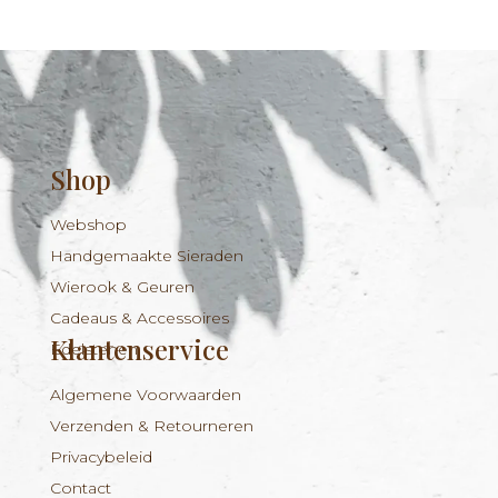
Shop
Webshop
Handgemaakte Sieraden
Wierook & Geuren
Cadeaus & Accessoires
Klantenservice
Edelstenen
Algemene Voorwaarden
Verzenden & Retourneren
Privacybeleid
Contact