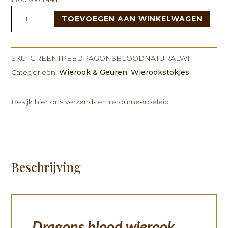
Green
TOEVOEGEN AAN WINKELWAGEN
Tree
Dragon's
Blood
Natural
SKU:
GREENTREEDRAGONSBLOODNATURALWI
Wierook
Categorieën:
Wierook & Geuren
,
Wierookstokjes
15
gram
Bekijk
hier
ons verzend- en retourneerbeleid.
aantal
Beschrijving
Dragons blood wierook