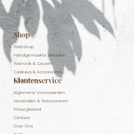
Shop
Webshop
Handgemaakte Sieraden
Wierook & Geuren
Cadeaus & Accessoires
Klantenservice
Edelstenen
Algemene Voorwaarden
Verzenden & Retourneren
Privacybeleid
Contact
Over Ons