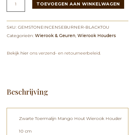
TOEVOEGEN AAN WINKELWAGEN
Incense
burner
-
Black
SKU:
GEMSTONEINCENSEBURNER-BLACKTOU
Tourmaline
Categorieën:
Wierook & Geuren
,
Wierook Houders
aantal
Bekijk
hier
ons verzend- en retourneerbeleid.
Beschrijving
Zwarte Toermalijn Mango Hout Wierook Houder
10 cm