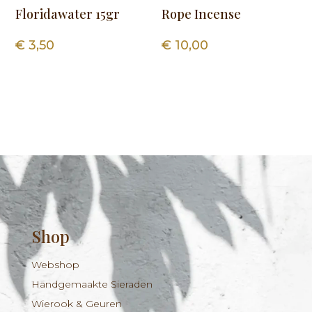
Floridawater 15gr
Rope Incense
€
3,50
€
10,00
Shop
Webshop
Handgemaakte Sieraden
Wierook & Geuren