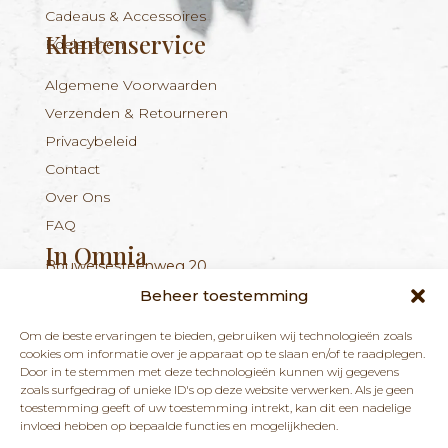
Cadeaus & Accessoires
Klantenservice
Edelstenen
Algemene Voorwaarden
Verzenden & Retourneren
Privacybeleid
Contact
Over Ons
FAQ
In Omnia
Bouwelsesteenweg 20
Nieuwsbrief
+324 56 96 16 94
info@inomnia.be
BE 1029.893.045
2560 Nijlen
Beheer toestemming
Ontvang updates over nieuwe producten en
Om de beste ervaringen te bieden, gebruiken wij technologieën zoals
nieuws over onze winkel en praktijk.
cookies om informatie over je apparaat op te slaan en/of te raadplegen.
Door in te stemmen met deze technologieën kunnen wij gegevens
zoals surfgedrag of unieke ID's op deze website verwerken. Als je geen
toestemming geeft of uw toestemming intrekt, kan dit een nadelige
invloed hebben op bepaalde functies en mogelijkheden.