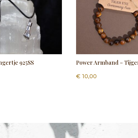
ngertje 925SS
Power Armband – Tijge
0
€
10,00