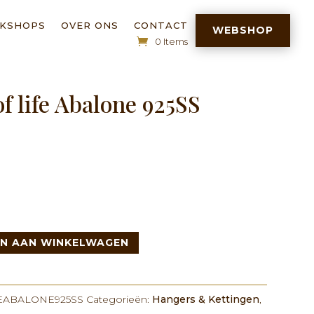
RKSHOPS
OVER ONS
CONTACT
WEBSHOP
0 Items
f life Abalone 925SS
N AAN WINKELWAGEN
EABALONE925SS
Categorieën:
Hangers & Kettingen
,