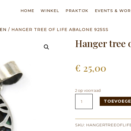
HOME
WINKEL
PRAKTIJK
EVENTS & WO
GEN
/ HANGER TREE OF LIFE ABALONE 925SS
Hanger tree o
€
25,00
2 op voorraad
Hanger
TOEVOEGE
tree
of
life
Abalone
SKU:
HANGERTREEOFLIF
925SS