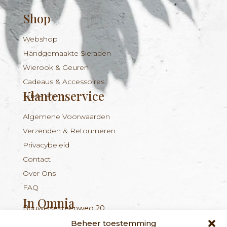
Shop
Webshop
Handgemaakte Sieraden
Wierook & Geuren
Cadeaus & Accessoires
Klantenservice
Edelstenen
Algemene Voorwaarden
Verzenden & Retourneren
Privacybeleid
Contact
Over Ons
FAQ
In Omnia
Bouwelsesteenweg 20
Nieuwsbrief
+324 56 96 16 94
info@inomnia.be
BE 1029.893.045
2560 Nijlen
Beheer toestemming