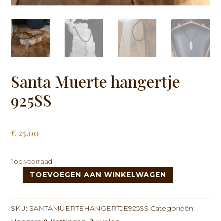
Santa Muerte hangertje
925SS
€
25,00
1 op voorraad
TOEVOEGEN AAN WINKELWAGEN
Santa
Muerte
hangertje
SKU:
SANTAMUERTEHANGERTJE925SS
Categorieën:
925SS