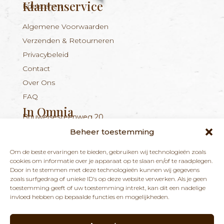
Klantenservice
Edelstenen
Algemene Voorwaarden
Verzenden & Retourneren
Privacybeleid
Contact
Over Ons
FAQ
In Omnia
Bouwelsesteenweg 20
Nieuwsbrief
+324 56 96 16 94
info@inomnia.be
BE 1029.893.045
2560 Nijlen
Beheer toestemming
Ontvang updates over nieuwe producten en
Om de beste ervaringen te bieden, gebruiken wij technologieën zoals
nieuws over onze winkel en praktijk.
cookies om informatie over je apparaat op te slaan en/of te raadplegen.
Door in te stemmen met deze technologieën kunnen wij gegevens
zoals surfgedrag of unieke ID's op deze website verwerken. Als je geen
toestemming geeft of uw toestemming intrekt, kan dit een nadelige
invloed hebben op bepaalde functies en mogelijkheden.