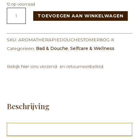
12 op voorraad
Aromatherapie
TOEVOEGEN AAN WINKELWAGEN
Douchestomer
80g
-
Kick
SKU:
AROMATHERAPIEDOUCHESTOMER80G-K
Start
Categorieën:
Bad & Douche
,
Selfcare & Wellness
aantal
Bekijk
hier
ons verzend- en retourneerbeleid.
Beschrijving