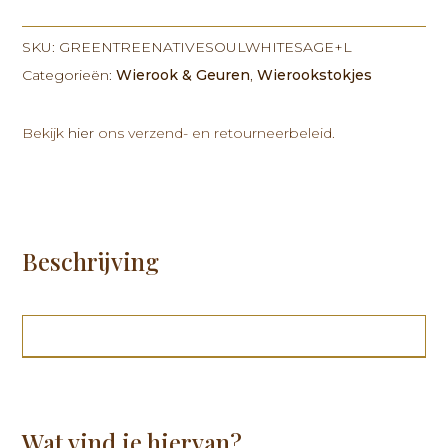
Native
Soul
White
SKU:
GREENTREENATIVESOULWHITESAGE+L
Sage
Categorieën:
Wierook & Geuren
,
Wierookstokjes
+
Lavender
Bekijk
hier
ons verzend- en retourneerbeleid.
15
grams
aantal
Beschrijving
Wat vind je hiervan?