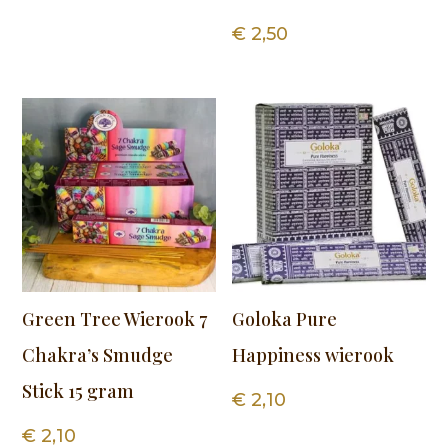
€
2,50
Green Tree Wierook 7
Goloka Pure
Chakra’s Smudge
Happiness wierook
Stick 15 gram
€
2,10
€
2,10