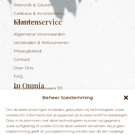
Wierook & Geuren
Cadeaus & Accessoires
Klantenservice
Edelstenen
Algemene Voorwaarden
Verzenden & Retourneren
Privacybeleid
Contact
Over Ons
FAQ
In Omnia
Bouwelsesteenweg 20
Nieuwsbrief
+324 56 96 16 94
info@inomnia.be
BE 1029.893.045
2560 Nijlen
Beheer toestemming
Ontvang updates over nieuwe producten en
Om de beste ervaringen te bieden, gebruiken wij technologieën zoals
nieuws over onze winkel en praktijk.
cookies om informatie over je apparaat op te slaan en/of te raadplegen.
Door in te stemmen met deze technologieën kunnen wij gegevens
zoals surfgedrag of unieke ID's op deze website verwerken. Als je geen
toestemming geeft of uw toestemming intrekt, kan dit een nadelige