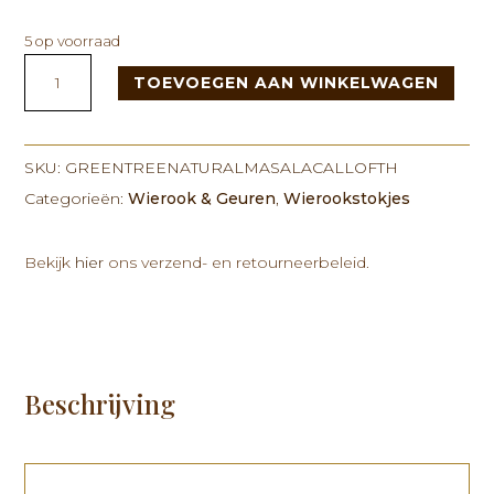
5 op voorraad
Green
TOEVOEGEN AAN WINKELWAGEN
Tree
Natural
Masala
Call
SKU:
GREENTREENATURALMASALACALLOFTH
of
Categorieën:
Wierook & Geuren
,
Wierookstokjes
the
Shaman
Bekijk
hier
ons verzend- en retourneerbeleid.
Incense
15
gram
aantal
Beschrijving