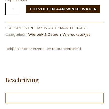
Green
TOEVOEGEN AAN WINKELWAGEN
Tree
I
am
Worthy
SKU:
GREENTREEIAMWORTHYMANIFESTATIO
Manifestation
Categorieën:
Wierook & Geuren
,
Wierookstokjes
Incense
15gr
Bekijk
hier
ons verzend- en retourneerbeleid.
aantal
Beschrijving