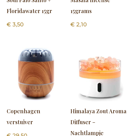
Soul Palo Santo +
Masala Incense
Floridawater 15gr
15grams
€
3,50
€
2,10
Copenhagen
Himalaya Zout Aroma
verstuiver
Diffuser –
Nachtlampje
€
29,50