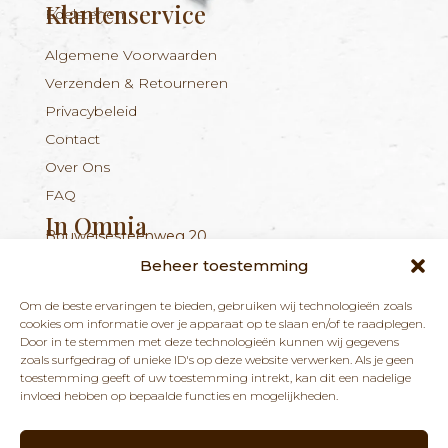
Klantenservice
Edelstenen
Algemene Voorwaarden
Verzenden & Retourneren
Privacybeleid
Contact
Over Ons
FAQ
In Omnia
Bouwelsesteenweg 20
Nieuwsbrief
+324 56 96 16 94
info@inomnia.be
BE 1029.893.045
2560 Nijlen
Beheer toestemming
Ontvang updates over nieuwe producten en
Om de beste ervaringen te bieden, gebruiken wij technologieën zoals
nieuws over onze winkel en praktijk.
cookies om informatie over je apparaat op te slaan en/of te raadplegen.
Door in te stemmen met deze technologieën kunnen wij gegevens
zoals surfgedrag of unieke ID's op deze website verwerken. Als je geen
toestemming geeft of uw toestemming intrekt, kan dit een nadelige
invloed hebben op bepaalde functies en mogelijkheden.