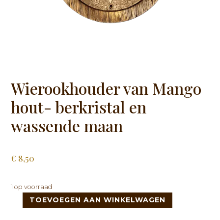
Wierookhouder van Mango
hout- berkristal en
wassende maan
€
8,50
1 op voorraad
TOEVOEGEN AAN WINKELWAGEN
Wierookhouder
van