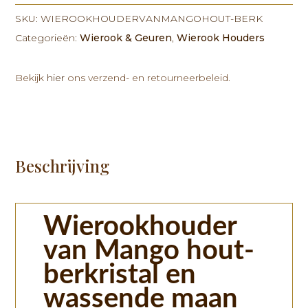
Mango
SKU:
WIEROOKHOUDERVANMANGOHOUT-BERK
hout-
Categorieën:
Wierook & Geuren
,
Wierook Houders
berkristal
en
wassende
Bekijk
hier
ons verzend- en retourneerbeleid.
maan
aantal
Beschrijving
Wierookhouder
van Mango hout-
berkristal en
wassende maan