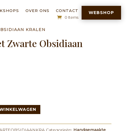
RKSHOPS
OVER ONS
CONTACT
WEBSHOP
0 Items
BSIDIAAN KRALEN
t Zwarte Obsidiaan
 WINKELWAGEN
RTEOBSIDIAANKRA
Categorieën:
Handgemaakte