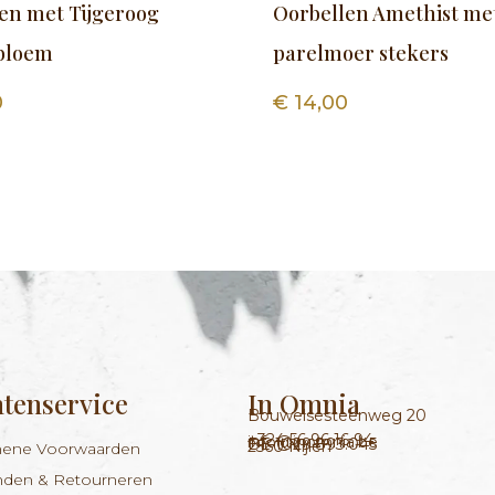
en met Tijgeroog
Oorbellen Amethist me
 bloem
parelmoer stekers
0
€
14,00
ntenservice
In Omnia
Bouwelsesteenweg 20
+324 56 96 16 94
info@inomnia.be
BE 1029.893.045
2560 Nijlen
ene Voorwaarden
nden & Retourneren