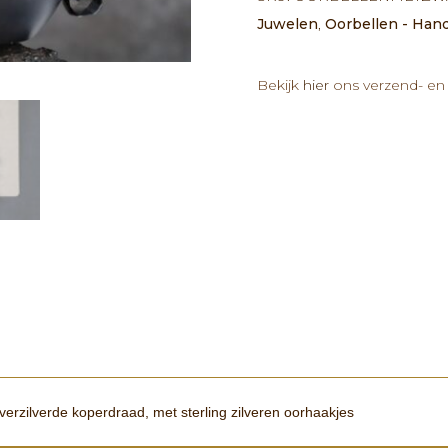
Obsidiaan
Juwelen
,
Oorbellen - Ha
kralen
aantal
Bekijk
hier
ons verzend- en 
erzilverde koperdraad, met sterling zilveren oorhaakjes