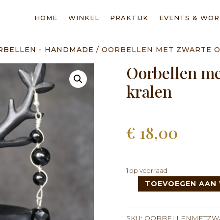
HOME
WINKEL
PRAKTIJK
EVENTS & WO
RBELLEN - HANDMADE
/ OORBELLEN MET ZWARTE O
Oorbellen me
kralen
€
18,00
1 op voorraad
TOEVOEGEN AAN
Oorbellen
met
Zwarte
SKU:
OORBELLENMETZWA