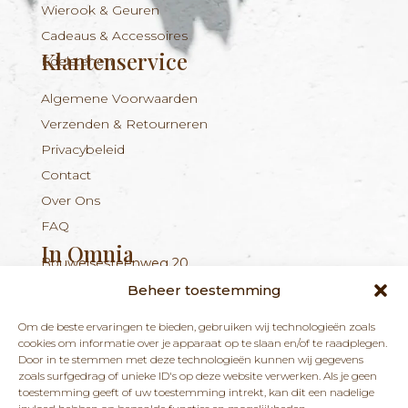
Wierook & Geuren
Cadeaus & Accessoires
Klantenservice
Edelstenen
Algemene Voorwaarden
Verzenden & Retourneren
Privacybeleid
Contact
Over Ons
FAQ
In Omnia
Bouwelsesteenweg 20
Nieuwsbrief
+324 56 96 16 94
info@inomnia.be
BE 1029.893.045
2560 Nijlen
Beheer toestemming
Ontvang updates over nieuwe producten en
Om de beste ervaringen te bieden, gebruiken wij technologieën zoals
nieuws over onze winkel en praktijk.
cookies om informatie over je apparaat op te slaan en/of te raadplegen.
Door in te stemmen met deze technologieën kunnen wij gegevens
zoals surfgedrag of unieke ID's op deze website verwerken. Als je geen
toestemming geeft of uw toestemming intrekt, kan dit een nadelige