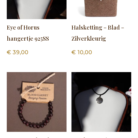
Eye of Horus
Halsketting – Blad –
hangertje 925SS
Zilverkleurig
€
39,00
€
10,00