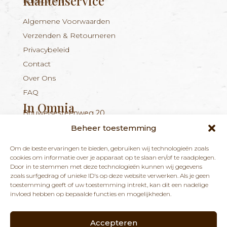
Klantenservice
Edelstenen
Algemene Voorwaarden
Verzenden & Retourneren
Privacybeleid
Contact
Over Ons
FAQ
In Omnia
Bouwelsesteenweg 20
Nieuwsbrief
+324 56 96 16 94
info@inomnia.be
BE 1029.893.045
2560 Nijlen
Beheer toestemming
Ontvang updates over nieuwe producten en
Om de beste ervaringen te bieden, gebruiken wij technologieën zoals
nieuws over onze winkel en praktijk.
cookies om informatie over je apparaat op te slaan en/of te raadplegen.
Door in te stemmen met deze technologieën kunnen wij gegevens
zoals surfgedrag of unieke ID's op deze website verwerken. Als je geen
toestemming geeft of uw toestemming intrekt, kan dit een nadelige
invloed hebben op bepaalde functies en mogelijkheden.
Accepteren