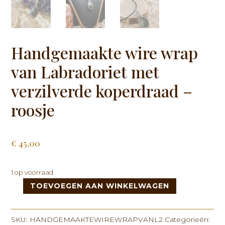
Handgemaakte wire wrap
van Labradoriet met
verzilverde koperdraad –
roosje
€
45,00
1 op voorraad
TOEVOEGEN AAN WINKELWAGEN
Handgemaakte
wire
wrap
SKU:
HANDGEMAAKTEWIREWRAPVANL2
Categorieën: