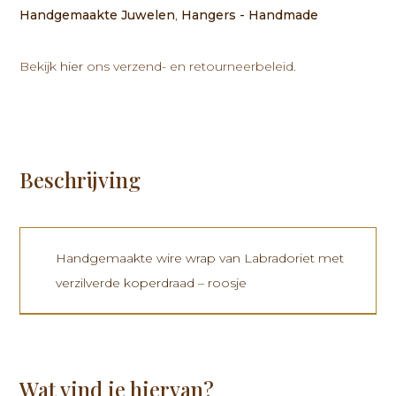
van
Handgemaakte Juwelen
,
Hangers - Handmade
Labradoriet
met
verzilverde
Bekijk
hier
ons verzend- en retourneerbeleid.
koperdraad
-
roosje
aantal
Beschrijving
Handgemaakte wire wrap van Labradoriet met
verzilverde koperdraad – roosje
Wat vind je hiervan?