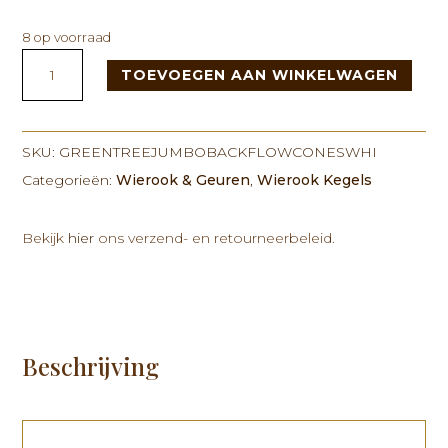
8 op voorraad
Green
TOEVOEGEN AAN WINKELWAGEN
Tree
Jumbo
Backflow
Cones
SKU:
GREENTREEJUMBOBACKFLOWCONESWHI
White
Categorieën:
Wierook & Geuren
,
Wierook Kegels
Sage
&
Bekijk
hier
ons verzend- en retourneerbeleid.
Palo
Santo
aantal
Beschrijving