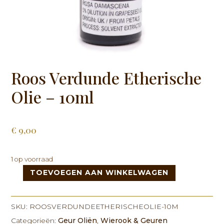
Roos Verdunde Etherische
Olie – 10ml
€
9,00
1 op voorraad
TOEVOEGEN AAN WINKELWAGEN
Roos
Verdunde
Etherische
SKU:
ROOSVERDUNDEETHERISCHEOLIE-10M
Olie
Categorieën:
Geur Oliën
,
Wierook & Geuren
-