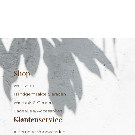
Shop
Webshop
Handgemaakte Sieraden
Wierook & Geuren
Cadeaus & Accessoires
Klantenservice
Edelstenen
Algemene Voorwaarden