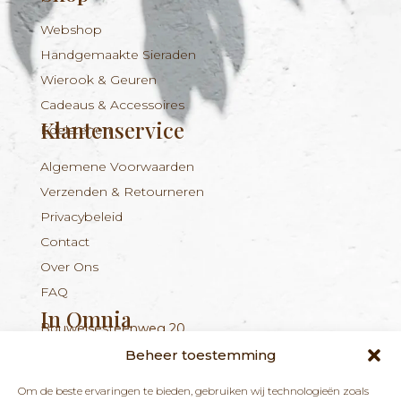
Webshop
Handgemaakte Sieraden
Wierook & Geuren
Cadeaus & Accessoires
Klantenservice
Edelstenen
Algemene Voorwaarden
Verzenden & Retourneren
Privacybeleid
Contact
Over Ons
FAQ
In Omnia
Bouwelsesteenweg 20
Nieuwsbrief
+324 56 96 16 94
info@inomnia.be
BE 1029.893.045
2560 Nijlen
Beheer toestemming
Ontvang updates over nieuwe producten en
Om de beste ervaringen te bieden, gebruiken wij technologieën zoals