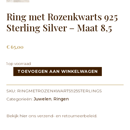
Ring met Rozenkwarts 925
Sterling Silver – Maat 8,5
€
65,00
1 op voorraad
TOEVOEGEN AAN WINKELWAGEN
Ring
met
Rozenkwarts
SKU:
RINGMETROZENKWARTS925STERLINGS
925
Categorieën:
Juwelen
,
Ringen
Sterling
Silver
-
Bekijk
hier
ons verzend- en retourneerbeleid.
Maat
8,5