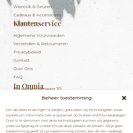
Wierook & Geuren
Cadeaus & Accessoires
Klantenservice
Edelstenen
Algemene Voorwaarden
Verzenden & Retourneren
Privacybeleid
Contact
Over Ons
FAQ
In Omnia
Bouwelsesteenweg 20
Nieuwsbrief
+324 56 96 16 94
info@inomnia.be
BE 1029.893.045
2560 Nijlen
Beheer toestemming
Ontvang updates over nieuwe producten en
Om de beste ervaringen te bieden, gebruiken wij technologieën zoals
nieuws over onze winkel en praktijk.
cookies om informatie over je apparaat op te slaan en/of te raadplegen.
Door in te stemmen met deze technologieën kunnen wij gegevens
zoals surfgedrag of unieke ID's op deze website verwerken. Als je geen
toestemming geeft of uw toestemming intrekt, kan dit een nadelige