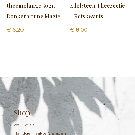
theemelange 50gr. –
Edelsteen Theezeefje
Donkerbruine Magie
– Rotskwarts
€
6,20
€
8,00
Shop
Webshop
Handgemaakte Sieraden