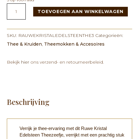
Rauwe
TOEVOEGEN AAN WINKELWAGEN
Kristal
Edelsteen
Theezeefje
-
SKU:
RAUWEKRISTALEDELSTEENTHE3
Categorieën:
Rozenkwarts
Thee & Kruiden
,
Theemokken & Accesoires
aantal
Bekijk
hier
ons verzend- en retourneerbeleid.
Beschrijving
Verrijk je thee-ervaring met dit Ruwe Kristal
Edelsteen Theezeefje, verrijkt met een prachtig stuk