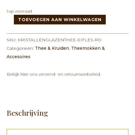
1 op voorraad
TOEVOEGEN AAN WINKELWAGEN
Kristallen
glazen
Thee-
SKU:
KRISTALLENGLAZENTHEE-EIFLES-RO
ei
Categorieën:
Thee & Kruiden
,
Theemokken &
Fles
Accesoires
-
Rosé
Goud
Bekijk
hier
ons verzend- en retourneerbeleid.
-
Amethist
aantal
Beschrijving