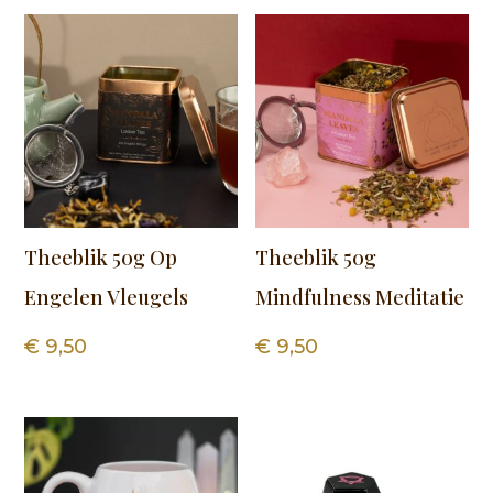
Theeblik 50g Op
Theeblik 50g
Engelen Vleugels
Mindfulness Meditatie
€
9,50
€
9,50