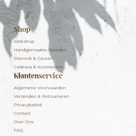
Shop
Webshop
Handgemaakte Sieraden
Wierook & Geuren
Cadeaus & Accessoires
Klantenservice
Edelstenen
Algemene Voorwaarden
Verzenden & Retourneren
Privacybeleid
Contact
Over Ons
FAQ