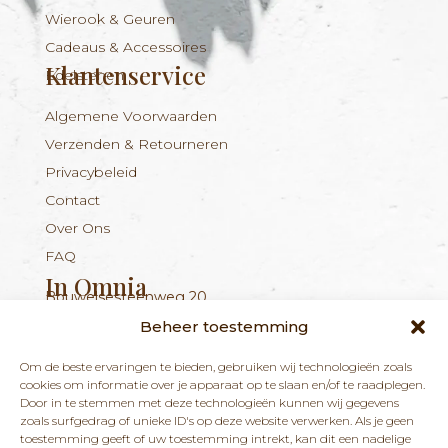
Wierook & Geuren
Cadeaus & Accessoires
Klantenservice
Edelstenen
Algemene Voorwaarden
Verzenden & Retourneren
Privacybeleid
Contact
Over Ons
FAQ
In Omnia
Bouwelsesteenweg 20
Nieuwsbrief
+324 56 96 16 94
info@inomnia.be
BE 1029.893.045
2560 Nijlen
Beheer toestemming
Ontvang updates over nieuwe producten en
Om de beste ervaringen te bieden, gebruiken wij technologieën zoals
nieuws over onze winkel en praktijk.
cookies om informatie over je apparaat op te slaan en/of te raadplegen.
Door in te stemmen met deze technologieën kunnen wij gegevens
zoals surfgedrag of unieke ID's op deze website verwerken. Als je geen
toestemming geeft of uw toestemming intrekt, kan dit een nadelige