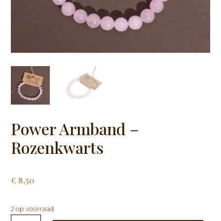
Power Armband –
Rozenkwarts
€
8,50
2 op voorraad
Power