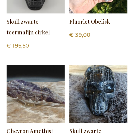
Skull zwarte
Fluoriet Obelisk
toermalijn cirkel
€
39,00
€
195,50
Chevron Amethist
Skull zwarte