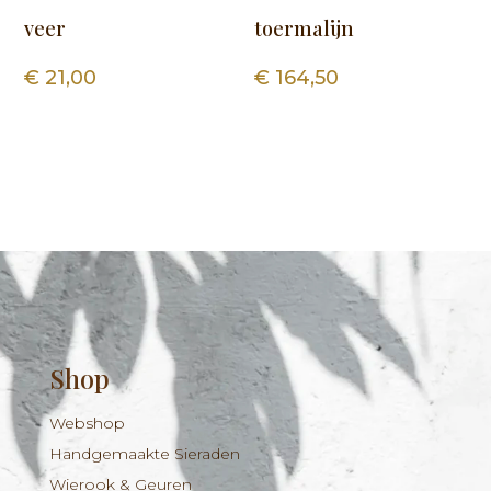
veer
toermalijn
€
21,00
€
164,50
Shop
Webshop
Handgemaakte Sieraden
Wierook & Geuren