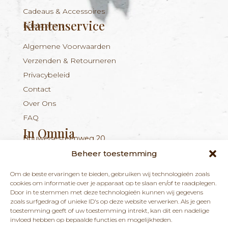
Cadeaus & Accessoires
Klantenservice
Edelstenen
Algemene Voorwaarden
Verzenden & Retourneren
Privacybeleid
Contact
Over Ons
FAQ
In Omnia
Bouwelsesteenweg 20
Nieuwsbrief
+324 56 96 16 94
info@inomnia.be
BE 1029.893.045
2560 Nijlen
Beheer toestemming
Ontvang updates over nieuwe producten en
Om de beste ervaringen te bieden, gebruiken wij technologieën zoals
nieuws over onze winkel en praktijk.
cookies om informatie over je apparaat op te slaan en/of te raadplegen.
Door in te stemmen met deze technologieën kunnen wij gegevens
zoals surfgedrag of unieke ID's op deze website verwerken. Als je geen
toestemming geeft of uw toestemming intrekt, kan dit een nadelige
invloed hebben op bepaalde functies en mogelijkheden.