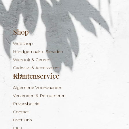
Shop
Webshop
Handgemaakte Sieraden
Wierook & Geuren
Cadeaus & Accessoires
Klantenservice
Edelstenen
Algemene Voorwaarden
Verzenden & Retourneren
Privacybeleid
Contact
Over Ons
FAQ