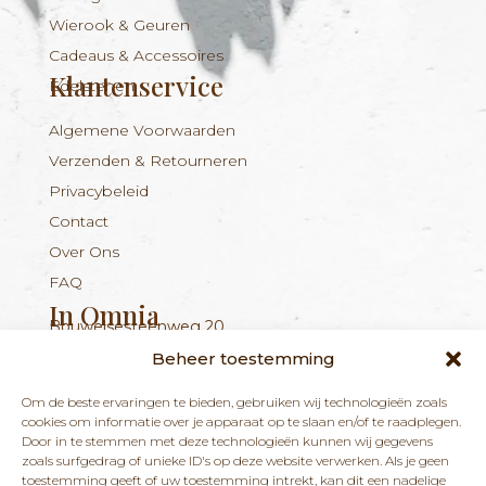
Wierook & Geuren
Cadeaus & Accessoires
Klantenservice
Edelstenen
Algemene Voorwaarden
Verzenden & Retourneren
Privacybeleid
Contact
Over Ons
FAQ
In Omnia
Bouwelsesteenweg 20
Nieuwsbrief
+324 56 96 16 94
info@inomnia.be
BE 1029.893.045
2560 Nijlen
Beheer toestemming
Ontvang updates over nieuwe producten en
Om de beste ervaringen te bieden, gebruiken wij technologieën zoals
nieuws over onze winkel en praktijk.
cookies om informatie over je apparaat op te slaan en/of te raadplegen.
Door in te stemmen met deze technologieën kunnen wij gegevens
zoals surfgedrag of unieke ID's op deze website verwerken. Als je geen
toestemming geeft of uw toestemming intrekt, kan dit een nadelige