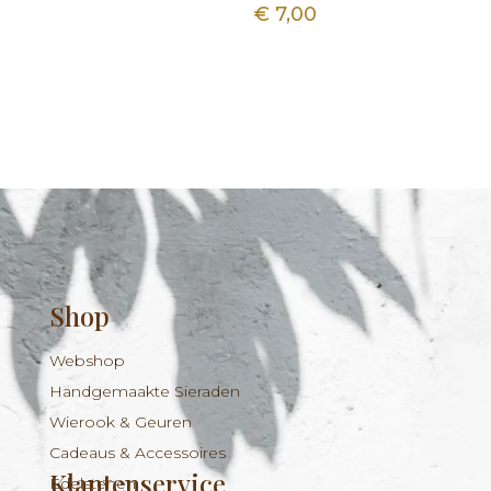
€
7,00
Shop
Webshop
Handgemaakte Sieraden
Wierook & Geuren
Cadeaus & Accessoires
Klantenservice
Edelstenen