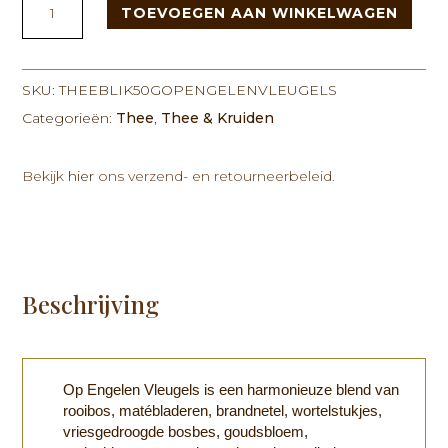
TOEVOEGEN AAN WINKELWAGEN
50g
Op
Engelen
Vleugels
SKU:
THEEBLIK50GOPENGELENVLEUGELS
aantal
Categorieën:
Thee
,
Thee & Kruiden
Bekijk
hier
ons verzend- en retourneerbeleid.
Beschrijving
Op Engelen Vleugels is een harmonieuze blend van
rooibos, matébladeren, brandnetel, wortelstukjes,
vriesgedroogde bosbes, goudsbloem,