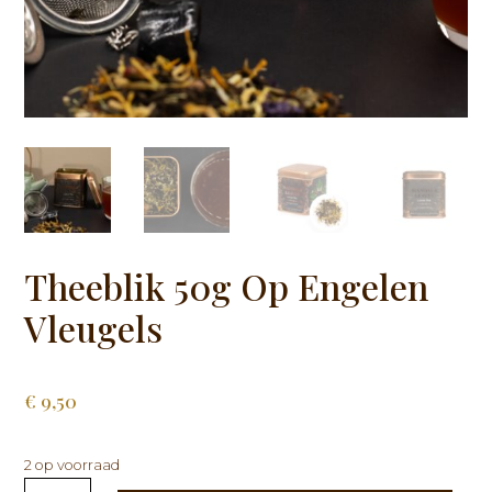
Theeblik 50g Op Engelen
Vleugels
€
9,50
2 op voorraad
Theeblik