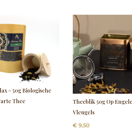
lax – 50g Biologische
warte Thee
Theeblik 50g Op Engel
Vleugels
€
9,50