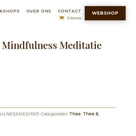
RKSHOPS
OVER ONS
CONTACT
WEBSHOP
0 Items
 Mindfulness Meditatie
ULNESSMEDITATI
Categorieën:
Thee
,
Thee &