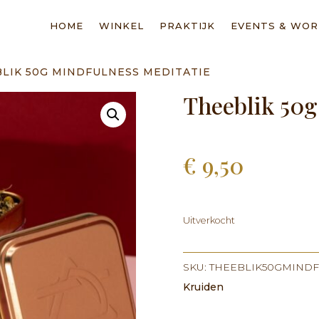
HOME
WINKEL
PRAKTIJK
EVENTS & WO
BLIK 50G MINDFULNESS MEDITATIE
Theeblik 50g
€
9,50
Uitverkocht
SKU:
THEEBLIK50GMINDF
Kruiden