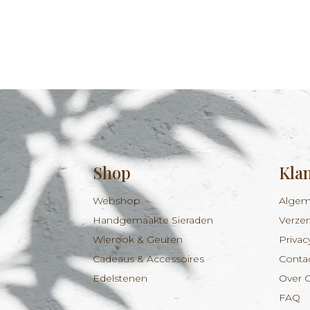
Shop
Kla
Webshop
Algem
Handgemaakte Sieraden
Verze
Wierook & Geuren
Privac
Cadeaus & Accessoires
Conta
Edelstenen
Over 
FAQ