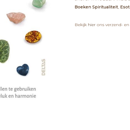
Helende
Boeken Spiritualiteit
,
Esot
Kristallen
aantal
Bekijk
hier
ons verzend- en 