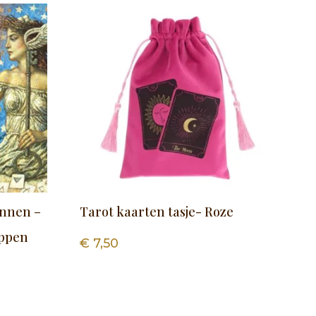
innen –
Tarot kaarten tasje- Roze
appen
€
7,50