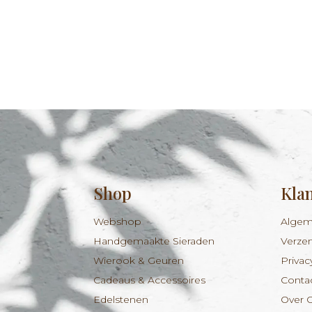
Shop
Kla
Webshop
Algem
Handgemaakte Sieraden
Verze
Wierook & Geuren
Privac
Cadeaus & Accessoires
Conta
Edelstenen
Over 