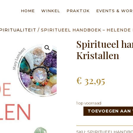
HOME
WINKEL
PRAKTIJK
EVENTS & WO
PIRITUALITEIT
/ SPIRITUEEL HANDBOEK – HELENDE
Spiritueel h
Kristallen
€
32,95
1 op voorraad
TOEVOEGEN AAN
Spiritueel
handboek
-
SKU:
SPIRITUEELHANDB