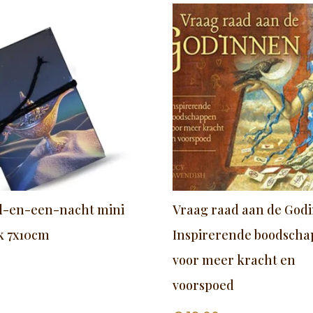
d-en-een-nacht mini
Vraag raad aan de God
k 7x10cm
Inspirerende boodsch
voor meer kracht en
voorspoed