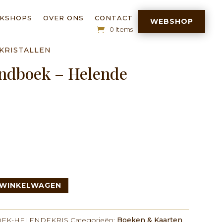
RKSHOPS
OVER ONS
CONTACT
WEBSHOP
0 Items
 KRISTALLEN
andboek – Helende
 WINKELWAGEN
OEK-HELENDEKRIS
Categorieën:
Boeken & Kaarten
,