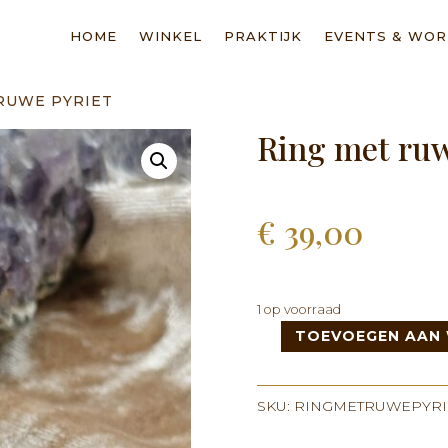
HOME
WINKEL
PRAKTIJK
EVENTS & WO
 RUWE PYRIET
Ring met ruw
€
39,00
1 op voorraad
TOEVOEGEN AAN
Ring
met
ruwe
SKU:
RINGMETRUWEPYRI
Pyriet
aantal