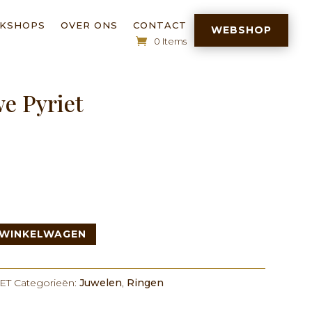
RKSHOPS
OVER ONS
CONTACT
WEBSHOP
0 Items
e Pyriet
 WINKELWAGEN
ET
Categorieën:
Juwelen
,
Ringen