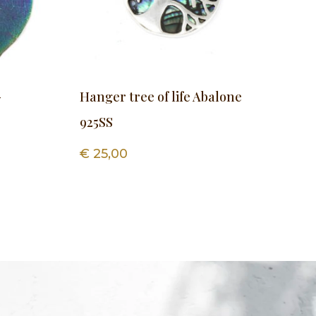
–
Hanger tree of life Abalone
925SS
€
25,00