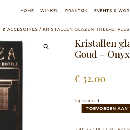
HOME
WINKEL
PRAKTIJK
EVENTS & WO
 & ACCESOIRES
/ KRISTALLEN GLAZEN THEE-EI FLES
Kristallen g
Goud – Onyx
€
32,00
1 op voorraad
TOEVOEGEN AAN
Kristallen
glazen
Thee-
SKU:
KRISTALLENGLAZEN