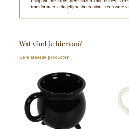
ontspant, deze Kristallen Glazen Thee-ei Fles in Ro
transformeer je dagelijkse theeroutine in een ware v
Wat vind je hiervan?
Gerelateerde producten