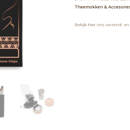
ei
Theemokken & Accesoire
Fles-
Rosé
Goud
Bekijk
hier
ons verzend- en 
-
Onyx
aantal