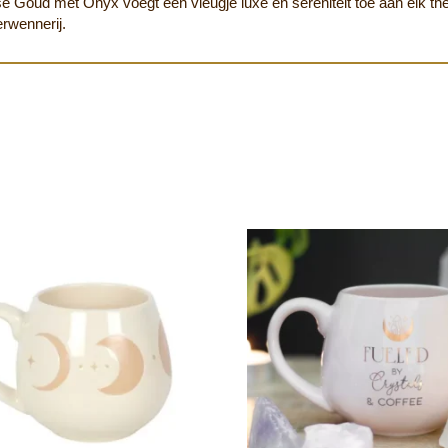
sé Goud met Onyx voegt een vleugje luxe en sereniteit toe aan elk th
erwennerij.