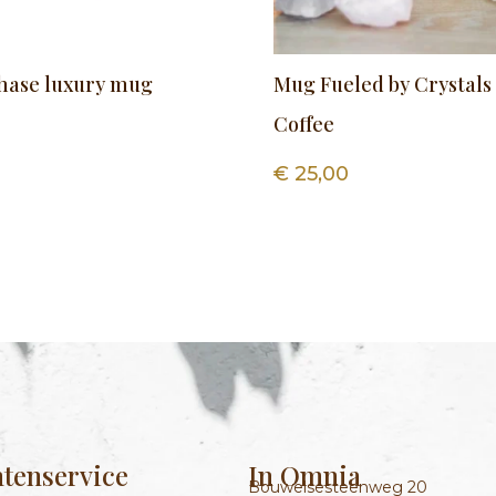
hase luxury mug
Mug Fueled by Crystals
Coffee
€
25,00
ntenservice
In Omnia
Bouwelsesteenweg 20