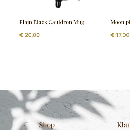
Plain Black Cauldron Mug.
Moon p
€
20,00
€
17,00
Shop
Kla