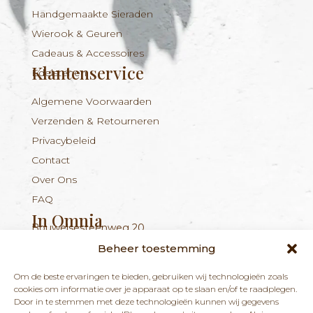
Handgemaakte Sieraden
Wierook & Geuren
Cadeaus & Accessoires
Klantenservice
Edelstenen
Algemene Voorwaarden
Verzenden & Retourneren
Privacybeleid
Contact
Over Ons
FAQ
In Omnia
Bouwelsesteenweg 20
Nieuwsbrief
+324 56 96 16 94
info@inomnia.be
BE 1029.893.045
2560 Nijlen
Beheer toestemming
Ontvang updates over nieuwe producten en
Om de beste ervaringen te bieden, gebruiken wij technologieën zoals
nieuws over onze winkel en praktijk.
cookies om informatie over je apparaat op te slaan en/of te raadplegen.
Door in te stemmen met deze technologieën kunnen wij gegevens