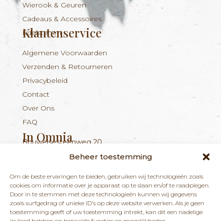
Wierook & Geuren
Cadeaus & Accessoires
Klantenservice
Edelstenen
Algemene Voorwaarden
Verzenden & Retourneren
Privacybeleid
Contact
Over Ons
FAQ
In Omnia
Bouwelsesteenweg 20
Nieuwsbrief
+324 56 96 16 94
info@inomnia.be
BE 1029.893.045
2560 Nijlen
Beheer toestemming
Ontvang updates over nieuwe producten en
Om de beste ervaringen te bieden, gebruiken wij technologieën zoals
nieuws over onze winkel en praktijk.
cookies om informatie over je apparaat op te slaan en/of te raadplegen.
Door in te stemmen met deze technologieën kunnen wij gegevens
zoals surfgedrag of unieke ID's op deze website verwerken. Als je geen
toestemming geeft of uw toestemming intrekt, kan dit een nadelige
invloed hebben op bepaalde functies en mogelijkheden.