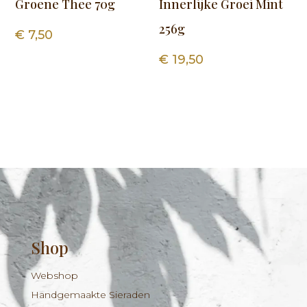
Groene Thee 70g
Innerlijke Groei Mint
256g
€
7,50
€
19,50
Shop
Webshop
Handgemaakte Sieraden