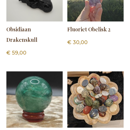
Obsidiaan
Fluoriet Obelisk 2
Drakenskull
€
30,00
€
59,00