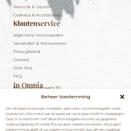
Wierook & Geuren
Cadeaus & Accessoires
Klantenservice
Edelstenen
Algemene Voorwaarden
Verzenden & Retourneren
Privacybeleid
Contact
Over Ons
FAQ
In Omnia
Bouwelsesteenweg 20
Nieuwsbrief
+324 56 96 16 94
info@inomnia.be
BE 1029.893.045
2560 Nijlen
Beheer toestemming
Ontvang updates over nieuwe producten en
Om de beste ervaringen te bieden, gebruiken wij technologieën zoals
nieuws over onze winkel en praktijk.
cookies om informatie over je apparaat op te slaan en/of te raadplegen.
Door in te stemmen met deze technologieën kunnen wij gegevens
zoals surfgedrag of unieke ID's op deze website verwerken. Als je geen
toestemming geeft of uw toestemming intrekt, kan dit een nadelige