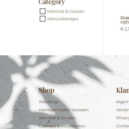
Category
Wierook & Geuren
Hem 
Wierookstokjes
15g
€
2,
Shop
Kla
Webshop
Algem
Handgemaakte Sieraden
Verze
Wierook & Geuren
Privac
Cadeaus & Accessoires
Conta