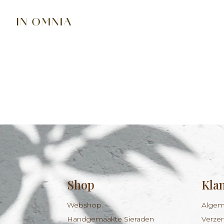
Shop
Kla
Webshop
Algem
Handgemaakte Sieraden
Verze