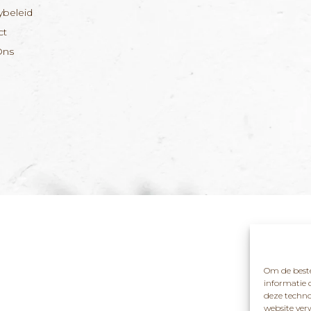
ybeleid
ct
Ons
Om de beste
informatie 
deze techno
website ver